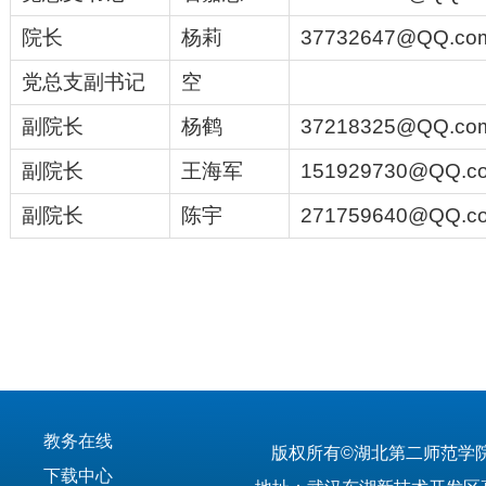
院长
杨莉
37732647@QQ.co
党总支副书记
空
副院长
杨鹤
37218325@QQ.co
副院长
王海军
151929730@QQ.c
副院长
陈宇
271759640@QQ.c
教务在线
版权所有©湖北第二师范学
下载中心