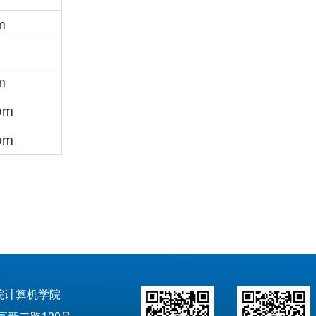
m
m
om
om
院计算机学院