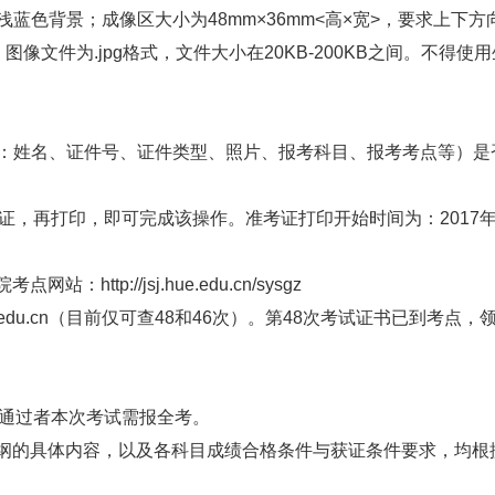
景；成像区大小为48mm×36mm<高×宽>，要求上下方向：头
宽>，图像文件为.jpg格式，文件大小在20KB-200KB之间
：姓名、证件号、证件类型、照片、报考科目、报考考点等）是
再打印，即可完成该操作。准考证打印开始时间为：2017年9月
院考点网站：
http://jsj.hue.edu.cn/sysgz
edu.cn（目前仅可查48和46次）。第48次考试证书已到考点，领证
通过者本次考试需报全考。
纲的具体内容，以及各科目成绩合格条件与获证条件要求，均根