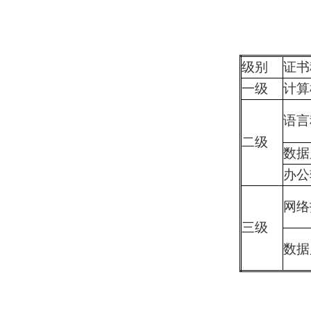
级别
证书
一级
计算
语言
二级
数据
办公
网络
三级
数据