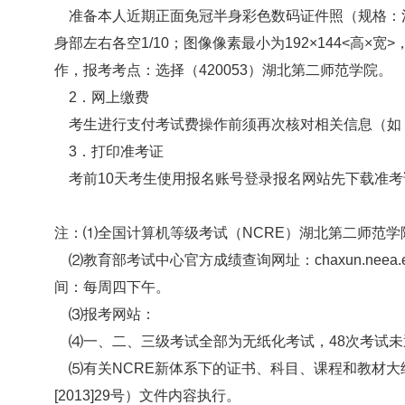
准备本人近期正面免冠半身彩色数码证件照（规格：浅蓝色背
身部左右各空1/10；图像像素最小为192×144<高×
作，报考考点：选择（420053）湖北第二师范学院。
2．网上缴费
考生进行支付考试费操作前须再次核对相关信息（如
3．打印准考证
考前10天考生使用报名账号登录报名网站先下载准考证，
注：⑴全国计算机等级考试（NCRE）湖北第二师范学
⑵教育部考试中心官方成绩查询网址：chaxun.neea.
间：每周四下午。
⑶报考网站：
⑷一、二、三级考试全部为无纸化考试，48次考试未
⑸有关NCRE新体系下的证书、科目、课程和教材大
[2013]29号）文件内容执行。