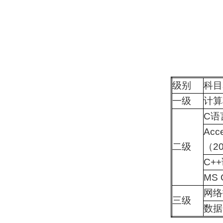
级别
科目
一级
计算
C语
Ac
二级
（2
C+
MS 
网络
三级
数据