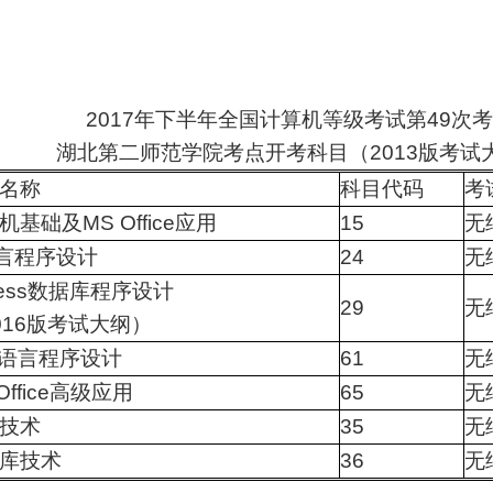
2017年下半年全国计算机等级考试第49次
湖北第二师范学院考点开考科目（2013版考试
名称
科目代码
考
机基础及MS Office应用
15
无
言程序设计
24
无
cess数据库程序设计
29
无
016版考试大纲）
+语言程序设计
61
无
Office高级应用
65
无
技术
35
无
库技术
36
无