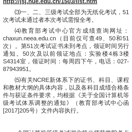
http://jsj.hue.edu.cn/1503/list.htm
⑶
一、二、三级考试全部为无纸化考试，
51
次考试未通过者本次考试需报全考。
⑷教育部考试中心官方成绩查询网址：
chaxun.neea.edu.cn
（目前仅可查
49
、
50
和
51
次）。第
51
次考试证书未到考点，领证时间另行
通知。
50
次及以前领证地点：实验楼
4
栋
3
楼
S4314
室，领证时间：每周四下午，电话：
027-
87943951
。
⑸
有关
NCRE
新体系下的证书、科目、课程
和教材大纲的具体内容，以及各科目成绩合格条
件与获证条件要求，均根据《关于全国计算机等
级考试体系调整的通知》（教育部考试中心函
[2017]205
号）文件内容执行。