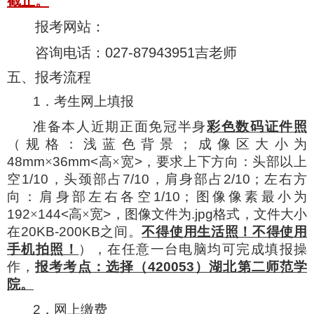
截止
。
报考网站：
咨询电话：
027-87943951
吉老师
五、报考流程
1
．考生网上填报
准备本人近期正面免冠半身
彩色数码证件照
（规格：浅蓝色背景；成像区大小为
48mm
×
36mm<
高×宽
>
，要求上下方向：头部以上
空
1/10
，头颈部占
7/10
，肩身部占
2/10
；左右方
向：肩身部左右各空
1/10
；图像像素最小为
192
×
144<
高×宽
>
，图像文件为
.jpg
格式，文件大小
在
20KB-200KB
之间。
不得使用生活照！不得使用
手机拍照！
），在任意一台电脑均可完成填报操
作，
报考考点：选择（
420053
）湖北第二师范学
院。
2
．网上缴费