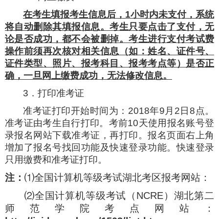
在考生填报考生信息后，
1
小时内未支付，系统
将自动删除其填报信息。考生只要点击了支付，无
论是否成功，都不会被删掉。考生进行支付考试费
操作前须再次核对相关信息（如：姓名、证件号、
证件类型、照片、报考科目、报考考点等）是否正
确，一旦网上缴费成功，无法修改信息。
3
．打印准考证
准考证打印开始时间为：
2018
年
9
月
2
日
8
点。
准考证由考生自行打印。考前
10
天使用报名账号登
录报名网站下载准考证，再打印。报名页面右上角
增加了报名号找回功能及快速登录功能。快速登录
只用缴费和准考证打印。
注：
⑴全国计算机等级考试湖北考区报考网站：
⑵全国计算机等级考试（
NCRE
）湖北第二
师范学院考点网站：