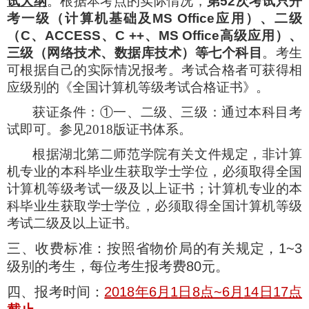
试大纲
。根据本考点的实际情况，
第
52
次考试只开
考一级（计算机基础及
MS Office
应用）、二级
（
C
、
ACCESS
、
C ++
、
MS Office
高级应用）、
三级（网络技术、数据库技术）等七个科目
。考生
可根据自己的实际情况报考。考试合格者可获得相
应级别的《全国计算机等级考试合格证书》。
获证条件：
①一、二级、三级：
通过本科目考
试即可。
参见
2018
版证书体系
。
根据湖北第二师范学院有关文件规定，非计算
机专业的本科毕业生获取学士学位，必须取得全国
计算机等级考试一级及以上证书；计算机专业的本
科毕业生获取学士学位，必须取得全国计算机等级
考试二级及以上证书。
三、收费标准：按照省物价局的有关规定，
1~3
级别的考生，每位考生报考费
80
元。
四、报考时间：
2018
年
6
月
1
日
8
点
~6
月
14
日
17
点