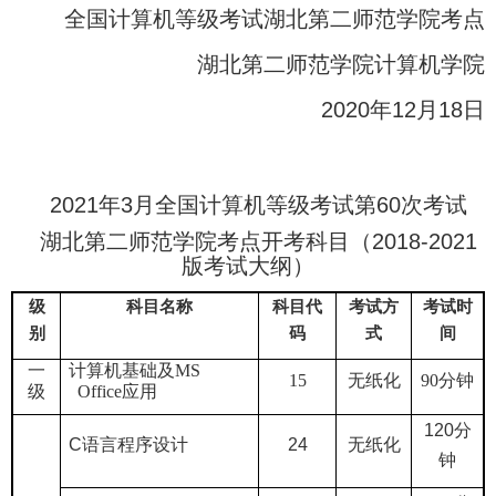
全国计算机等级考试湖北第二师范学院考点
湖北第二师范学院计算机学院
2020
年
12
月
18
日
2021
年
3
月全国计算机等级考试第
60
次考试
湖北第二师范学院考点开考科目（
2018-2021
版考试大纲）
级
科目名称
科目代
考试方
考试时
别
码
式
间
一
计算机基础及
MS
15
无纸化
90
分钟
级
Office
应用
120
分
C
语言程序设计
24
无纸化
钟