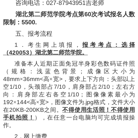
咨询电话：
027-87943951
吉老师
湖北第二师范学院考点第60次考试报名人数
限制：5500.
五、报考流程
1
．考生网上填报，
报考考点：选择
（
420053
）湖北第二师范学院。
准备本人近期正面免冠半身彩色数码证件照
（规格：浅蓝色背景；成像区大小为
48mm
×
36mm<
高×宽
>
，要求上下方向：头部以上
空
1/10
，头颈部占
7/10
，肩身部占
2/10
；左右方
向：肩身部左右各空
1/10
；图像像素最小为
192
×
144<
高×宽
>
，图像文件为
.jpg
格式，文件大小
在
20KB-200KB
之间。
不得使用生活照！不得使用
手机拍照！
），在任意一台电脑均可完成填报操
作。
2
．网上缴费