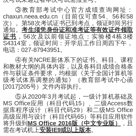
③
教育部考试中心官方成绩查询网址：
chaxun.neea.edu.cn
（目前仅可查
54
、
56
和
58
次）。第
58
次考试证书已到考点，领证时间另行
通知。
考生须凭身份证和准考证等有效证件领取
证书
，
56
次及以前领证地点：实验楼
4
栋
3
楼
S4314
室，领证时间：开学后工作日周四下午，
电话：
027-87943951
。
④有关
NCRE
新体系下的证书、科目、课程
和教材大纲的具体内容，以及各科目成绩合格条
件与获证条件要求，均根据《关于全国计算机等
级考试体系调整的通知》（教育部考试中心函
[2017]205
号）文件内容执行。
⑤从
2020
年
3
月考试起，一级计算机基础及
MS Office
应用（科目代码
15
）、二级
Access
数
据库程序设计（科目代码
29
）和二级
MS Office
高级应用与设计（科目代码
65
）等科目应用软件
将升级到
MS Office 2016
版（中文专业版）
，且
需在考试机上
安装
IE9
或以上版本
。