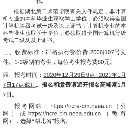
书。
根据湖北第二师范学院有关文件规定，非计算
机专业的本科毕业生获取学士学位，必须取得全国
计算机等级考试一级及以上证书；计算机专业的本
科毕业生获取学士学位，必须取得全国计算机等级
考试二级及以上证书。
三、收费标准：严格执行鄂价费
[2006]107
号文
件。
1-3
级别的考生，每位考生报考费
80
元。
四、报考时间：
2020
年
12
月
29
日
9
点
~2021
年
1
月
7
日
17
点截止
。报名和缴费请避开报名高峰期1月
7日。
报考网站：
https://ncre-bm.neea.cn
（公
网）或
https://ncre-bm.neea.edu.cn
（教育
网），选择“湖北省”报名。