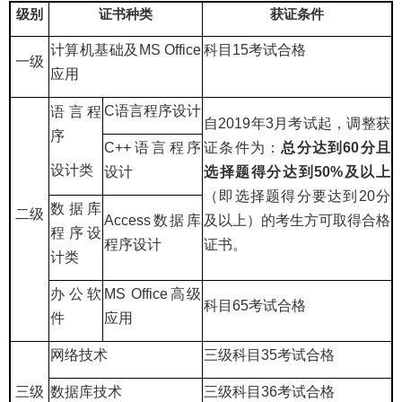
级别
证书种类
获证条件
计算机基础及
MS Office
科目
15
考试合格
一级
应用
C
语言程序设计
语言程
自
2019
年
3
月考试起，调整获
序
C++
语言程序
证条件为：
总分达到
60
分且
设计类
设计
选择题得分达到
50%
及以上
（即选择题得分要达到
20
分
数据库
二级
Access
数据库
及以上）的考生方可取得合格
程序设
程序设计
证书。
计类
办公软
MS Office
高级
科目
65
考试合格
件
应用
网络技术
三级科目
35
考试合格
三级
数据库技术
三级科目
36
考试合格