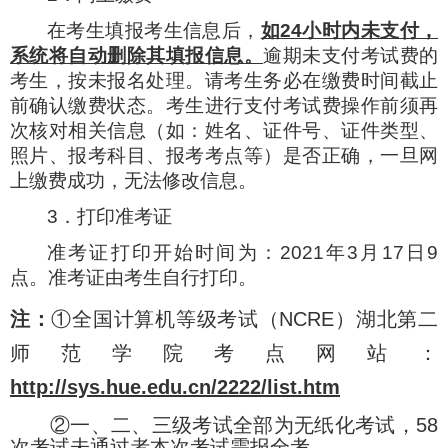
在考生填报考生信息后，
如
24
小时内未支付，
系统将自动删除其填报信息。
逾期未支付考试费的
考生，按未报名处理。请考生务必在缴费时间截止
前确认缴费状态。考生进行支付考试费操作前须再
次核对相关信息（如：姓名、证件号、证件类型、
照片、报考科目、报考考点等）是否正确，一旦网
上缴费成功，无法修改信息。
3
．打印准考证
准考证打印开始时间为：
2021
年
3
月
17
日
9
点。准考证由考生自行打印。
注：
①
全国计算机等级考试（
NCRE
）湖北第二
师范学院考点网站：
http://sys.hue.edu.cn/2222/list.htm
②
一、二、三级考试全部为无纸化考试，
58
次考试未通过者本次考试需报全考。