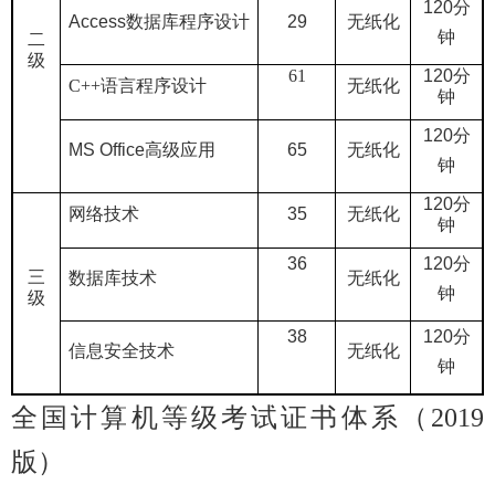
120
分
Access
数据库程序设计
29
无纸化
钟
二
级
61
120
分
C++
语言程序设计
无纸化
钟
120
分
MS Office
高级应用
65
无纸化
钟
120
分
网络技术
35
无纸化
钟
36
120
分
三
数据库技术
无纸化
钟
级
38
120
分
信息安全技术
无纸化
钟
全国计算机等级考试证书体系（
2019
版）