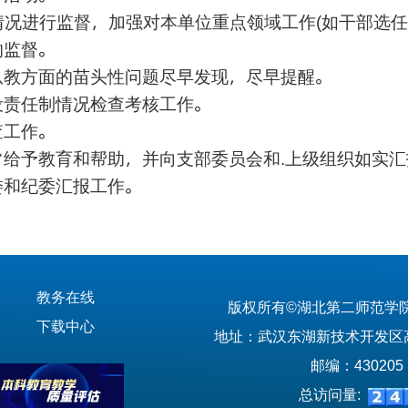
情况进行监督，加强对本单位重点领域工作
如干部选任
(
的监督。
从教方面的苗头性问题尽早发现，尽早提醒。
设责任制情况检查考核工作。
查工作。
常给予教育和帮助，并向支部委员会和
上级组织如实汇
.
委和纪委汇报工作。
教务在线
版权所有©湖北第二师范学
下载中心
地址：武汉东湖新技术开发区高
邮编：430205
总访问量: