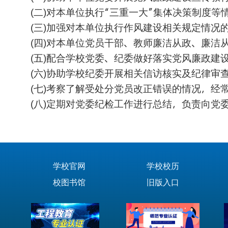
二
对本单位执行“三重一大”集体决策制度等
(
)
三
加强对本单位执行作风建设相关规定情况
(
)
四
对本单位党员干部、教师廉洁从政、廉洁
(
)
五
配合学校党委、纪委做好落实党风廉政建
(
)
六
协助学校纪委开展相关信访核实及纪律审
(
)
七
考察了解受处分党员改正错误的情况，经
(
)
八
定期对党委纪检工作进行总结，负责向党
(
)
学校官网
学校校历
校图书馆
旧版入口