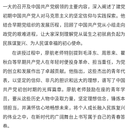
一大的召开及中国共产党纲领的主要内容，深入阐述了建党
初期中国共产党人对马克思主义的坚定信仰与实践探索。他
结合早期党组织的发展历程，回顾了中国共产党从小组走向
政党的艰难进程，让大家深刻理解党从诞生之初就肩负起为
民族谋复兴、为人民谋幸福的初心使命。
在讲授过程中，廖航老师特别提到毛泽东、周恩来、瞿
秋白等早期共产党人在年轻时便投身革命、担当重任，为党
的创立和发展作出了卓越贡献。他指出，这些杰出的青年代
表，以坚定的信仰、非凡的胆识和远大的理想，谱写了中国
共产党初创时期的光辉篇章。廖航老师鼓励在座的青年学
员，要从这些历史人物中汲取力量，坚定理想信念，锤炼本
领担当，并满怀信心地畅想未来，将个人成长融入民族复兴
的伟业之中，在新时代的广阔舞台上书写属于自己的青春答
卷。