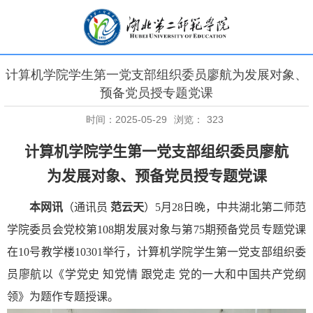
计算机学院学生第一党支部组织委员廖航为发展对象、
预备党员授专题党课
时间：2025-05-29
浏览：
323
计算机学院学生第
一
党支部组织委员
廖航
为发展对象
、
预备党员
授专题党课
本网讯
（通讯员
范云天
）
5
月
28
日晚，中共湖北第二师范
学院委员会党校第
108
期发展对象与第
75
期预备党员专题党课
在
10
号教学楼
10301
举行，计算机学院学生第一党支部组织委
员廖航以《学党史 知党情 跟党走 党的一大和中国共产党纲
领》为题作专题授课。