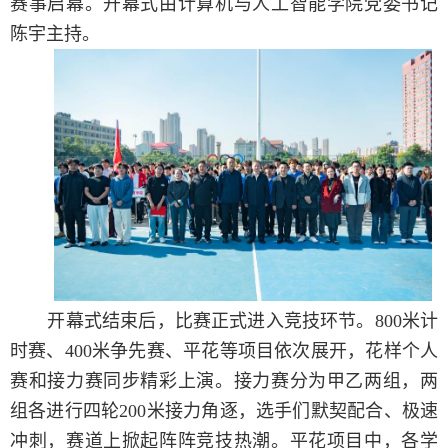
赛事启幕。开幕式由计算机与人工智能学院党委书记
陈宇主持。
开幕式结束后，比赛正式进入竞技环节。
800
米计
时赛、
400
米争先赛、平花等项目依次展开，花样个人
赛和接力赛同步精彩上演。接力赛分为甲乙两组，两
组各进行四轮
200
米接力角逐，选手们默契配合、极速
冲刺，赛道上掀起阵阵竞技热潮。平花项目中，各学