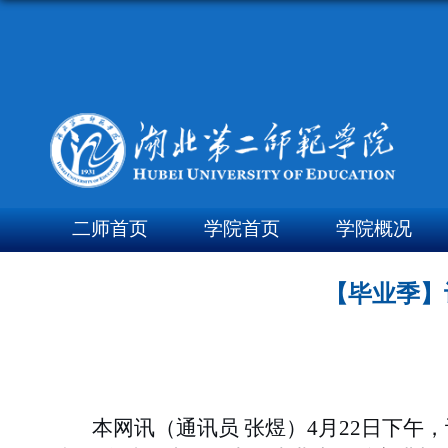
二师首页
学院首页
学院概况
【毕业季】
本网讯（通讯员 张煜）
4
月
22
日下午，