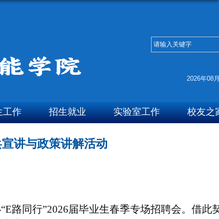
2026年08
生工作
招生就业
实验室工作
校友之
兵宣讲与政策讲解活动
“
E
路同行”
2026
届毕业生春季专场招聘会。借此